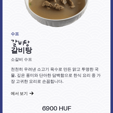
수프
갈비탕
갈비탕
소갈비 수프
천천히 우려낸 소고기 육수로 만든 맑고 투명한 국
물. 깊은 풍미와 단아한 담백함으로 한식 요리 중 가
장 고귀한 요리로 손꼽힙니다.
에서 보기
6900 HUF