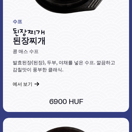
수프
된장찌개
된장찌개
콩 매스 수프
발효된장(된장), 두부, 야채를 넣은 수프. 깔끔하고
감칠맛이 풍부한 클래식.
에서 보기
6900 HUF