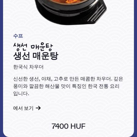
수프
생선 매운탕
생선 매운탕
한국식 차우더
신선한 생선, 야채, 고추로 만든 매콤한 차우더. 깊은
풍미와 깔끔한 해산물 맛이 특징인 한국 전통 요리
입니다.
에서 보기
7400 HUF