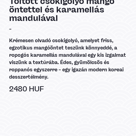
Töltött csokigolyó mangó
öntettel és karamellás
mandulával
–
Krémesen olvadó csokigolyó, amelyet friss,
egzotikus mangóöntet teszünk könnyeddé, a
ropogós karamellás mandulával egy kis izgalmat
viszünk a textúrába. Édes, gyümölcsös és
roppanós egyszerre – egy igazán modern koreai
desszertélmény.
2480 HUF