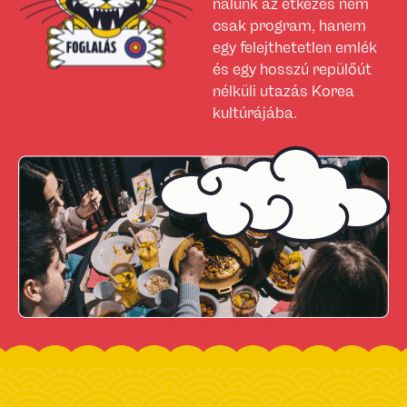
nálunk az étkezés nem
csak program, hanem
egy felejthetetlen emlék
és egy hosszú repülőút
nélküli utazás Korea
kultúrájába.