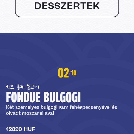
DESSZERTEK
02
10
/
치즈 퐁뒤 불고기
FONDUE BULGOGI
Két személyes bulgogi ram fehérpecsenyével és
olvadt mozzarellával
12890 HUF