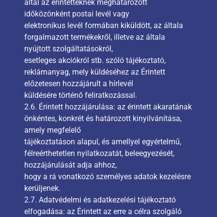
által az érintetteknek meghatározott
időközönként postai levél vagy
elektronikus levél formában kiküldött, az általa
forgalmazott termékekről, illetve az általa
nyújtott szolgáltatásokról,
esetleges akciókról stb. szóló tájékoztató,
reklámanyag, mely küldéséhez az Érintett
előzetesen hozzájárult a hírlevél
küldésére történő feliratkozással.
2.6. Érintett hozzájárulása: az érintett akaratának
önkéntes, konkrét és határozott kinyilvánítása,
amely megfelelő
tájékoztatáson alapul, és amellyel egyértelmű,
félreérthetetlen nyilatkozatát, beleegyezését,
hozzájárulását adja ahhoz,
hogy a rá vonatkozó személyes adatok kezelésre
kerüljenek.
2.7. Adatvédelmi és adatkezelési tájékoztató
elfogadása: az Érintett az erre a célra szolgáló