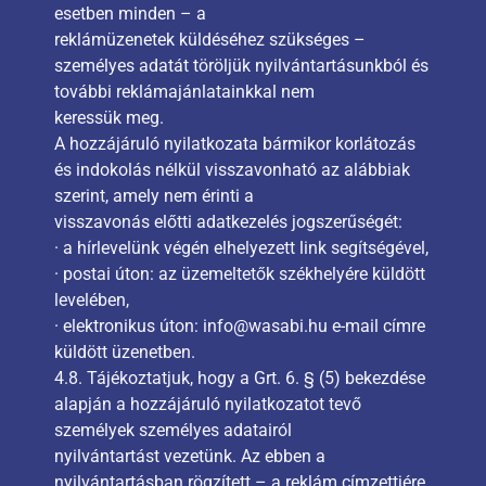
esetben minden – a
reklámüzenetek küldéséhez szükséges –
személyes adatát töröljük nyilvántartásunkból és
további reklámajánlatainkkal nem
keressük meg.
A hozzájáruló nyilatkozata bármikor korlátozás
és indokolás nélkül visszavonható az alábbiak
szerint, amely nem érinti a
visszavonás előtti adatkezelés jogszerűségét:
· a hírlevelünk végén elhelyezett link segítségével,
· postai úton: az üzemeltetők székhelyére küldött
levelében,
· elektronikus úton: info@wasabi.hu e-mail címre
küldött üzenetben.
4.8. Tájékoztatjuk, hogy a Grt. 6. § (5) bekezdése
alapján a hozzájáruló nyilatkozatot tevő
személyek személyes adatairól
nyilvántartást vezetünk. Az ebben a
nyilvántartásban rögzített – a reklám címzettjére,