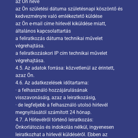
az Ön neve
az Ön születési dátuma születésnapi köszöntő és
kedvezményre való emlékeztető küldése
az Ön e-mail címe hírlevél kiküldése miatt,
általános kapcsolattartás
a feliratkozás dátuma technikai művelet
végrehajtása.
a feliratkozáskori IP cím technikai művelet
végrehajtása.
4.5. Az adatok forrása: közvetlenül az érintett,
azaz Ön.
4.6. Az adatkezelések időtartama:
· a felhasználó hozzájárulásának
visszavonásáig, azaz a leiratkozásig,
· de legfeljebb a felhasználó utolsó hírlevél
megnyitásától számított 24 hónap.
4.7. A Hírlevélről történő leiratkozás:
Önkorlátozás és indokolás nélkül, ingyenesen
leiratkozhat a hírlevél küldéséről. Ebben az