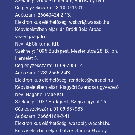
Székhely: 2000 Szentendre, Rab Ráby tér 6.
Cégjegyzékszám: 13-10-041901
Adószám: 26640424-2-13.
Elektronikus elérhetőség: wsbzrt@wasabi.hu
Képviseletében eljár: dr. Bródi Béla Árpád
vezérigazgató
Név: ABChikuma Kft.
Székhely: 1095 Budapest, Mester utca 28. B. lph.
I. emelet 5.
Cégjegyzékszám: 01-09-708614
Adószám: 12892666-2-43
Elektronikus elérhetőség: rendeles@wasabi.hu
Képviseletében eljár: Kisgyőri Szandra ügyvezető
Név: Nagano Trade Kft.
Székhely: 1037 Budapest, Szépvölgyi út 15.
Cégjegyzékszám: 01-09-337983
Adószám: 26664189-2-41
Elektronikus elérhetőség: wasabi@wasabi.hu
Képviseletében eljár: Eötvös Sándor György