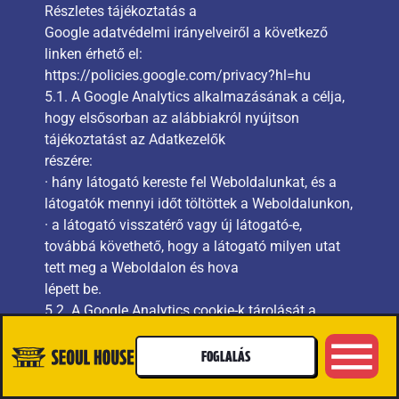
Részletes tájékoztatás a
Google adatvédelmi irányelveiről a következő
linken érhető el:
https://policies.google.com/privacy?hl=hu
5.1. A Google Analytics alkalmazásának a célja,
hogy elsősorban az alábbiakról nyújtson
tájékoztatást az Adatkezelők
részére:
· hány látogató kereste fel Weboldalunkat, és a
látogatók mennyi időt töltöttek a Weboldalunkon,
· a látogató visszatérő vagy új látogató-e,
továbbá követhető, hogy a látogató milyen utat
tett meg a Weboldalon és hova
lépett be.
5.2. A Google Analytics cookie-k tárolását a
felhasználó a böngészőjének beállításainál
megakadályozhatja, azonban ez a
FOGLALÁS
Weboldal megfelelő működését korlátozhatja. A
felhasználó megakadályozhatja továbbá a