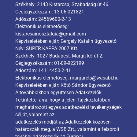
Székhely: 2143 Kistarcsa, Szabadság út 46.
Cégjegyzékszám: 13-06-021821
Adószám: 24569600-2-13
Elektronikus elérhetőség:
kistarcsainosztalgia@gmail.com
Képviseletében eljár: Gergely Katalin ügyvezető
Név: SUPER KAPPA 2007 Kft.
Székhely: 1027 Budapest, Margit körút 2.
Cégjegyzékszám: 01-09-922199
Adószám: 14114450-2-41
Elektronikus elérhetőség: margarets@wasabi.hu
Képviseletében eljár: Kötő Sándor ügyvezető
A továbbiakban együttesen Adatkezelők.
Tekintettel arra, hogy a jelen Tájékoztatóban
meghatározott egyes adatkezelési tevékenységek
célját, valamint az
adatkezelés módját az Adatkezelők közösen
határozzák meg, a WSB Zrt., valamint a felsorolt
további adatkezelők az Európai