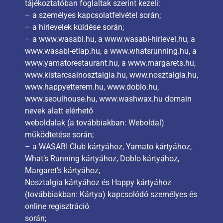
tájékoztatóban foglaltak szerint kezeli:
– a személyes kapcsolatfelvétel során;
– a hírlevelek küldése során;
– a www.wasabi.hu, a www.wasabi-hirlevel.hu, a
www.wasabi-etlap.hu, a www.whatsrunning.hu, a
www.yamatorestaurant.hu, a www.margarets.hu,
www.kistarcsainosztalgia.hu, www.nosztalgia.hu,
www.happyetterem.hu, www.doblo.hu,
www.seoulhouse.hu, www.washwax.hu domain
nevek alatt elérhető
weboldalak (a továbbiakban: Weboldal)
működtetése során;
– a WASABI Club kártyához, Yamato kártyához,
What’s Running kártyához, Doblo kártyához,
Margaret’s kártyához,
Nosztalgia kártyához és Happy kártyához
(továbbiakban: Kártya) kapcsolódó személyes és
online regisztráció
során;