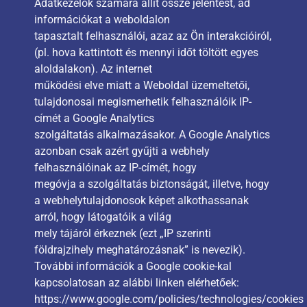
Adatkezelők számára állít össze jelentést, ad
információkat a weboldalon
tapasztalt felhasználói, azaz az Ön interakcióiról,
(pl. hova kattintott és mennyi időt töltött egyes
aloldalakon). Az internet
működési elve miatt a Weboldal üzemeltetői,
tulajdonosai megismerhetik felhasználóik IP-
címét a Google Analytics
szolgáltatás alkalmazásakor. A Google Analytics
azonban csak azért gyűjti a webhely
felhasználóinak az IP-címét, hogy
megóvja a szolgáltatás biztonságát, illetve, hogy
a webhelytulajdonosok képet alkothassanak
arról, hogy látogatóik a világ
mely tájáról érkeznek (ezt „IP szerinti
földrajzihely meghatározásnak” is nevezik).
További információk a Google cookie-kal
kapcsolatosan az alábbi linken elérhetőek:
https://www.google.com/policies/technologies/cookies