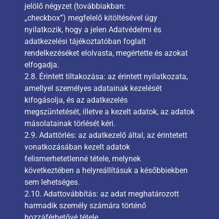
jelölő négyzet (továbbiakban:
„checkbox”) megfelelő kitöltésével úgy
nyilatkozik, hogy a jelen Adatvédelmi és
adatkezelési tájékoztatóban foglalt
rendelkezéséket elolvasta, megértette és azokat
elfogadja.
2.8. Érintett tiltakozása: az érintett nyilatkozata,
amellyel személyes adatainak kezelését
kifogásolja, és az adatkezelés
megszüntetését, illetve a kezelt adatok, az adatok
másolatainak törlését kéri.
2.9. Adattörlés: az adatkezelő által, az érintetett
vonatkozásában kezelt adatok
felismerhetetlenné tétele, melynek
következtében a helyreállításuk a későbbiekben
sem lehetséges.
2.10. Adattovábbítás: az adat meghatározott
harmadik személy számára történő
hozzáférhetővé tétele.