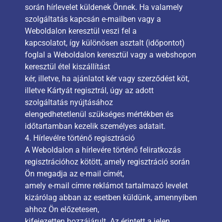
során hírlevelet küldenek Önnek. Ha valamely
szolgáltatás kapcsán e-mailben vagy a
Weboldalon keresztül veszi fel a
kapcsolatot, így különösen asztalt (időpontot)
foglal a Weboldalon keresztül vagy a webshopon
keresztül étel kiszállítást
kér, illetve, ha ajánlatot kér vagy szerződést köt,
illetve Kártyát regisztrál, úgy az adott
szolgáltatás nyújtásához
elengedhetetlenül szükséges mértékben és
időtartamban kezelik személyes adatait.
4. Hírlevélre történő regisztráció
A Weboldalon a hírlevére történő feliratkozás
regisztrációhoz kötött, amely regisztráció során
Ön megadja az e-mail címét,
amely e-mail címre reklámot tartalmazó levelet
kizárólag abban az esetben küldünk, amennyiben
ahhoz Ön előzetesen,
kifejezetten hozzájárult. Az érintett a jelen