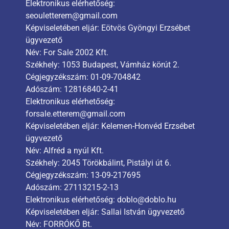
Elektronikus elérhetőség:
seouletterem@gmail.com
Képviseletében eljár: Eötvös Gyöngyi Erzsébet
ügyvezető
Név: For Sale 2002 Kft.
Székhely: 1053 Budapest, Vámház körút 2.
Cégjegyzékszám: 01-09-704842
Adószám: 12816840-2-41
Elektronikus elérhetőség:
forsale.etterem@gmail.com
Képviseletében eljár: Kelemen-Honvéd Erzsébet
ügyvezető
Név: Alfréd a nyúl Kft.
Székhely: 2045 Törökbálint, Pistályi út 6.
Cégjegyzékszám: 13-09-217695
Adószám: 27113215-2-13
Elektronikus elérhetőség: doblo@doblo.hu
Képviseletében eljár: Sallai István ügyvezető
Név: FORRÓKŐ Bt.