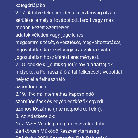
kategóriájába.
2.17. Adatvédelmi incidens: a biztonság olyan
sérülése, amely a továbbított, tárolt vagy más
módon kezelt Személyes
adatok véletlen vagy jogellenes
megsemmisítését, elvesztését, megváltoztatását,
jogosulatlan közlését vagy az azokhoz való
jogosulatlan hozzáférést eredményezi.
2.18. cookie-k („sütik&quot;): rövid adatfájlok,
melyeket a Felhasználó által felkeresett weboldal
helyez el a felhasználó
számítógépén.
2.19. IP-cím: internethez kapcsolódó
számítógépek és egyéb eszközök egyedi
azonosítószáma (internetprotokoll-cím).
3. Az Adatkezelők:
Név: WSB Vendéglátóipari és Szolgáltató
Zártkörűen Működő Részvénytársaság