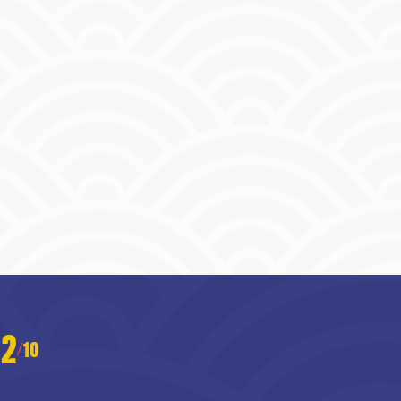
2
10
/