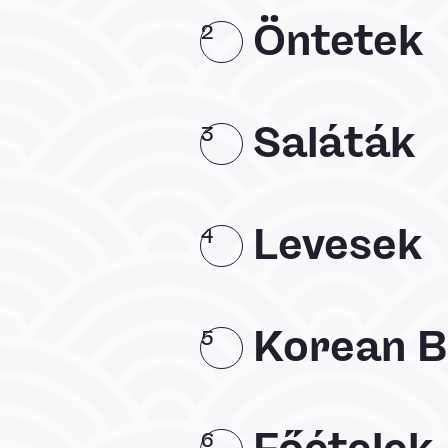
Öntetek
2
Saláták
3
Levesek
4
Korean 
5
6