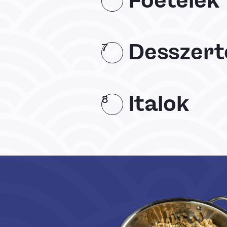
Főételek
Desszert
7
Italok
8