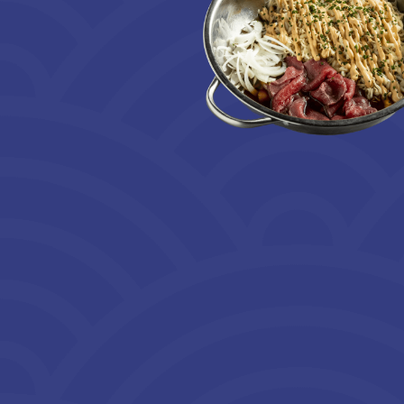
오리 김치 볶음밥
KACSÁS-KIMC
NG-EO
RIZS
és friss
sós, telt
Tépett kacsa sült rizzsel, k
essé.
tükörtojással
gás amelyet
t alapján
6400 HUF