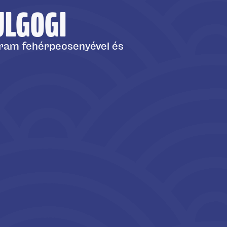
냉면; 冷麵
ULGOGI
MUL N
 ram fehérpecsenyével és
Hideg koreai tés
Különleges hideg 
amely mégsem lev
marhahús alapléb
marhahússal. Egy
egyszerre frissít
8900 HUF