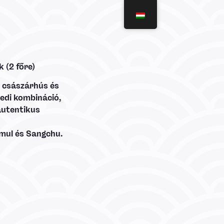
 (2 főre)
s császárhús és
yedi kombináció,
autentikus
mul és Sangchu.