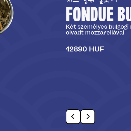
FONDUE B
HIS SÜLT
Két személyes bulgogi
olvadt mozzarellával
imchivel és
12890 HUF