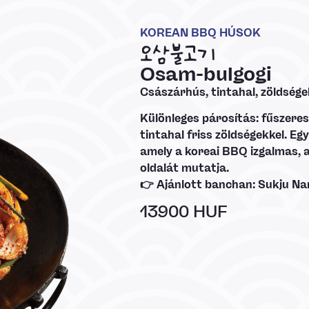
KOREAN BBQ HÚSOK
오삼불고기
Osam-bulgogi
Császárhús, tintahal, zöldségek
Különleges párosítás: fűszere
tintahal friss zöldségekkel. Eg
amely a koreai BBQ izgalmas, 
oldalát mutatja.
👉 Ajánlott banchan: Sukju Na
13900 HUF