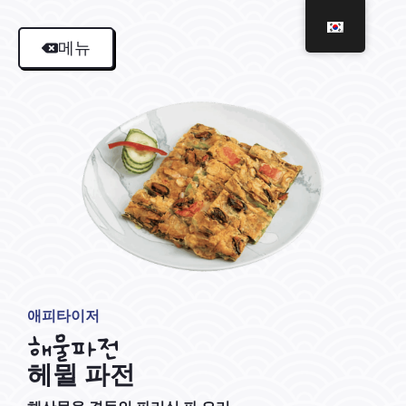
메뉴
애피타이저
해물파전
헤뮐 파전