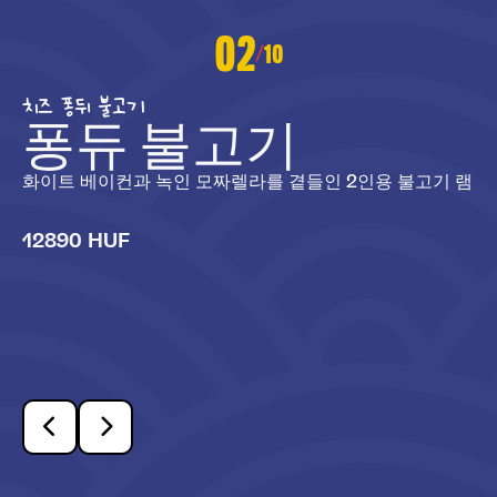
02
10
/
치즈 퐁뒤 불고기
퐁듀 불고기
화이트 베이컨과 녹인 모짜렐라를 곁들인 2인용 불고기 램
12890 HUF