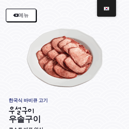
메뉴
한국식 바비큐 고기
우설구이
우솔구이