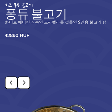
치즈 퐁뒤 불고기
퐁듀 불고기
화이트 베이컨과 녹인 모짜렐라를 곁들인 2인용 불고기 램
12890 HUF