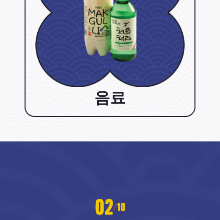
음료
02
10
/